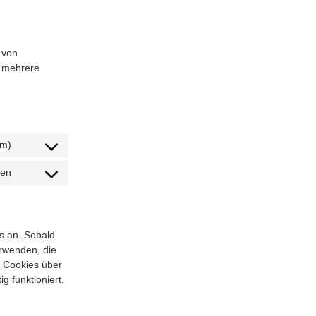
 von
r mehrere
ym)
den
s an. Sobald
erwenden, die
n Cookies über
g funktioniert.