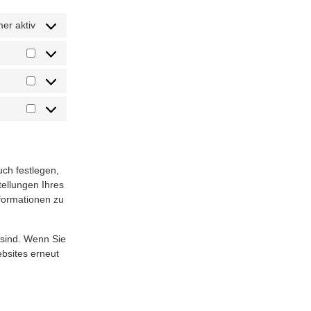
er aktiv
ch festlegen,
tellungen Ihres
nformationen zu
t sind. Wenn Sie
bsites erneut