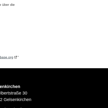
e über die
base.org
“
enkirchen
lbertstraße 30
2 Gelsenkirchen