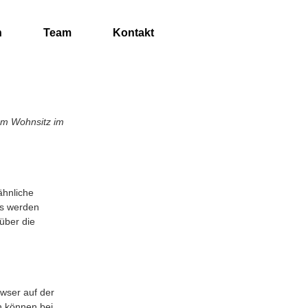
n
Team
Kontakt
gem Wohnsitz im
ähnliche
es werden
über die
owser auf der
n können bei