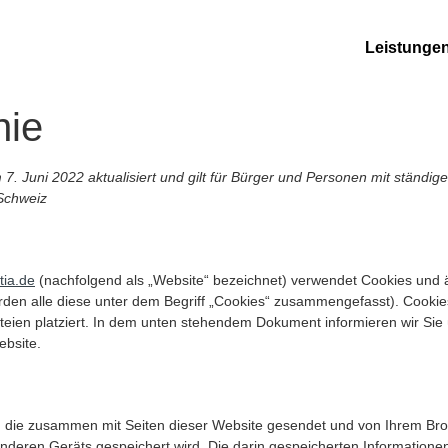
Leistunge
nie
 7. Juni 2022 aktualisiert und gilt für Bürger und Personen mit ständi
Schweiz
tia.de
(nachfolgend als „Website“ bezeichnet) verwendet Cookies und 
erden alle diese unter dem Begriff „Cookies“ zusammengefasst). Cooki
teien platziert. In dem unten stehendem Dokument informieren wir Sie 
bsite.
ei, die zusammen mit Seiten dieser Website gesendet und von Ihrem Br
nderen Geräts gespeichert wird. Die darin gespeicherten Informatione