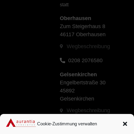
statt
Oberhausen
Zum Steigerhaus 8
46117 Oberhausen
Wegbeschreibung
0208 2076580
Gelsenkirchen
Engelbertstraße 30
45892
Gelsenkirchen
Wegbeschreibung
Cookie-Zustimmung verwalten
0208 2076580